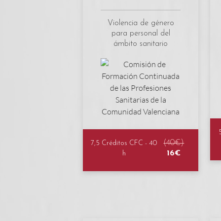
Violencia de género
para personal del
ámbito sanitario
(40€)
7,5 Créditos CFC - 40
16€
h