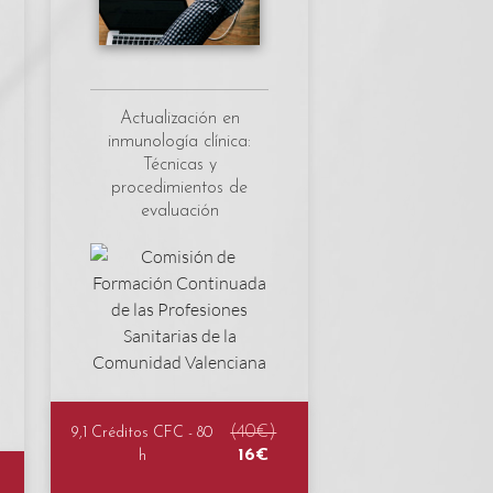
Actualización en
inmunología clínica:
Técnicas y
procedimientos de
evaluación
(40€)
9,1 Créditos CFC - 80
16€
h