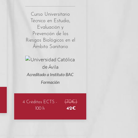
Curso Universitario
Técnico en Estudio,
Evaluación y
Prevención de los
Riesgos Biológicos en el
Ámbito Sanitario
Acreditado a Instituto BAC
Formación
(70€)
4 Créditos ECTS -
42€
100 h