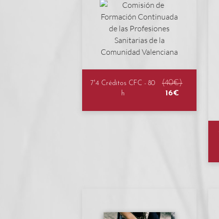
(40€)
7'4 Créditos CFC - 80
16€
h