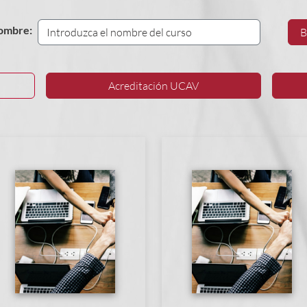
ombre:
B
Acreditación
UCAV