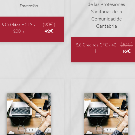
Formación
(90€)
8 Créditos ECTS -
42€
200 h
(30€)
5,6 Créditos CFC - 40
16€
h