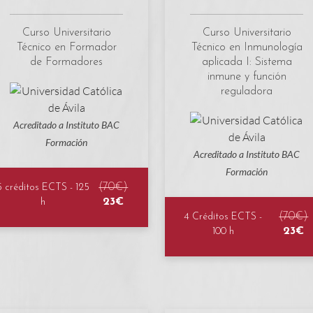
Curso Universitario
Curso Universitario
Técnico en Formador
Técnico en Inmunología
de Formadores
aplicada I: Sistema
inmune y función
reguladora
Acreditado a Instituto BAC
Formación
Acreditado a Instituto BAC
Formación
(70€)
5 créditos ECTS - 125
23€
h
(70€)
4 Créditos ECTS -
23€
100 h