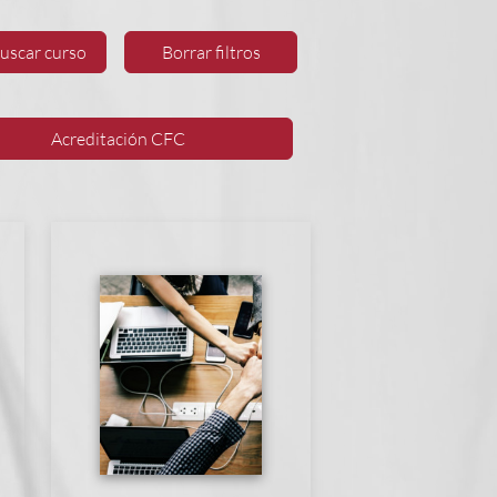
uscar curso
Borrar filtros
Acreditación
CFC