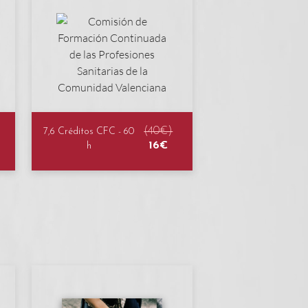
(40€)
7,6 Créditos CFC - 60
16€
h