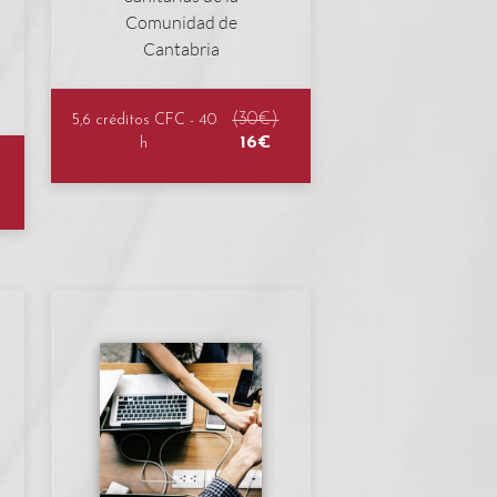
(30€)
5,6 créditos CFC - 40
16€
h