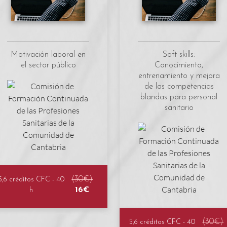
Motivación laboral en
Soft skills:
el sector público
Conocimiento,
entrenamiento y mejora
de las competencias
blandas para personal
sanitario
(30€)
5,6 créditos CFC - 40
16€
h
(30€)
5,6 créditos CFC - 40