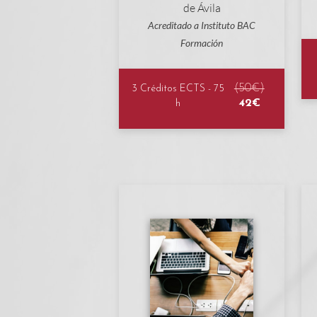
Acreditado a Instituto BAC
Formación
(50€)
3 Créditos ECTS - 75
42€
h