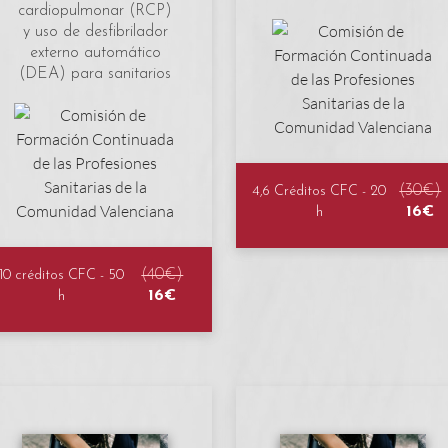
cardiopulmonar (RCP)
y uso de desfibrilador
externo automático
(DEA) para sanitarios
(30€)
4,6 Créditos CFC - 20
16€
h
(40€)
10 créditos CFC - 50
16€
h