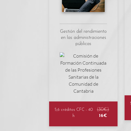
Gestión del rendimiento
en las administraciones
públicas
(30€)
5,6 créditos CFC - 40
16€
h