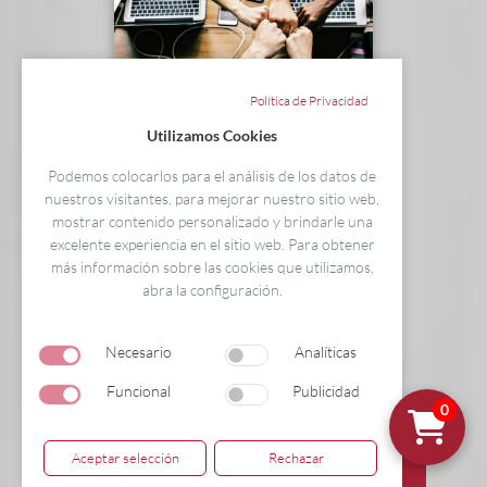
Política de Privacidad
Utilizamos Cookies
Podemos colocarlos para el análisis de los datos de
nuestros visitantes, para mejorar nuestro sitio web,
Curso Universitario Técnico en Excel
mostrar contenido personalizado y brindarle una
2013: manejo y utilidades
excelente experiencia en el sitio web. Para obtener
más información sobre las cookies que utilizamos,
abra la configuración.
Necesario
Analíticas
Acreditado a Instituto BAC Formación
Funcional
Publicidad
0
(70€)
23€
6 créditos ECTS - 150 h
Aceptar selección
Rechazar