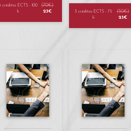
(70€)
4 créditos ECTS - 100
23€
(50€)
h
3 créditos ECTS - 75
23€
h