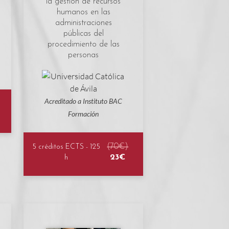
la gestión de recursos
humanos en las
administraciones
públicas del
procedimiento de las
personas
Acreditado a Instituto BAC
Formación
(70€)
5 créditos ECTS - 125
23€
h