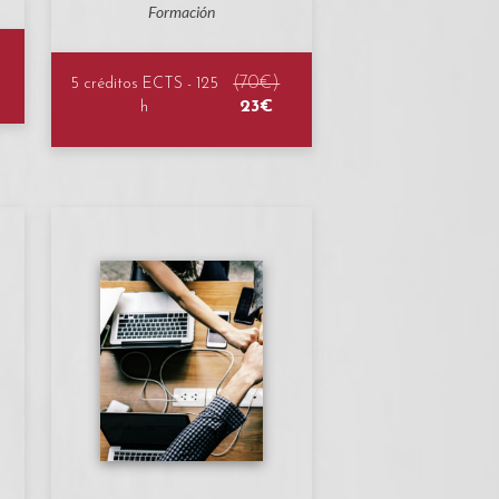
Formación
(70€)
5 créditos ECTS - 125
23€
h