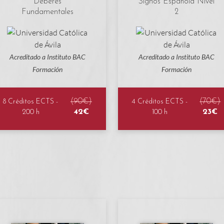
Deberes
Signos Española Nivel
Fundamentales
2
Acreditado a Instituto BAC
Acreditado a Instituto BAC
Formación
Formación
(90€)
(70€)
8 Créditos ECTS -
4 Créditos ECTS -
42€
23€
200 h
100 h