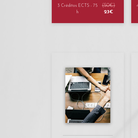
(50€)
3 Créditos ECTS - 75
23€
h