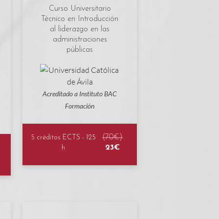
Curso Universitario
Técnico en Introducción
al liderazgo en las
administraciones
públicas
Acreditado a Instituto BAC
Formación
(70€)
5 créditos ECTS - 125
23€
h