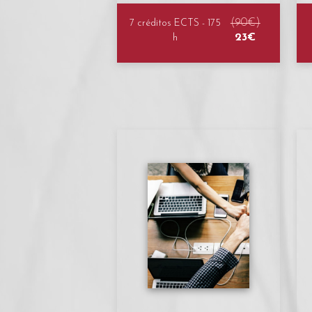
(90€)
7 créditos ECTS - 175
23€
h