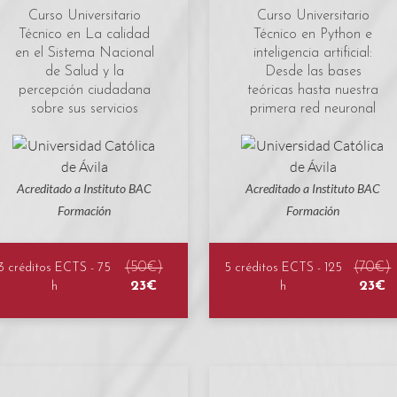
Curso Universitario
Curso Universitario
Técnico en La calidad
Técnico en Python e
en el Sistema Nacional
inteligencia artificial:
de Salud y la
Desde las bases
percepción ciudadana
teóricas hasta nuestra
sobre sus servicios
primera red neuronal
Acreditado a Instituto BAC
Acreditado a Instituto BAC
Formación
Formación
(50€)
(70€)
3 créditos ECTS - 75
5 créditos ECTS - 125
23€
23€
h
h