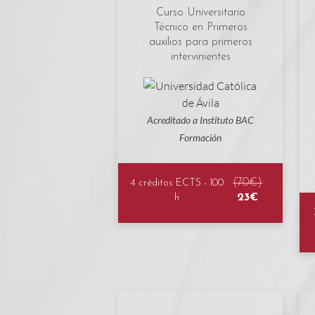
Curso Universitario
Técnico en Primeros
auxilios para primeros
intervinientes
Acreditado a Instituto BAC
Formación
(70€)
4 créditos ECTS - 100
23€
h