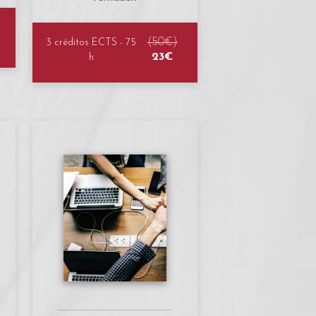
(50€)
3 créditos ECTS - 75
23€
h