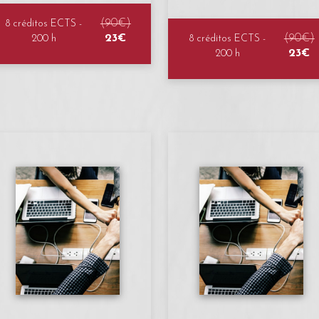
(90€)
8 créditos ECTS -
23€
(90€)
200 h
8 créditos ECTS -
23€
200 h