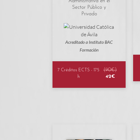
Administrativa en el
Sector Público y
Privado
Acreditado a Instituto BAC
Formación
(90€)
7 Créditos ECTS - 175
42€
h