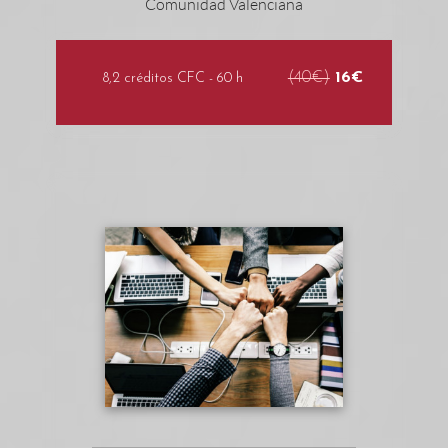
(40€)
16€
8,2 créditos CFC - 60 h