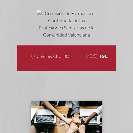
(40€)
16€
7,7 Créditos CFC - 80 h