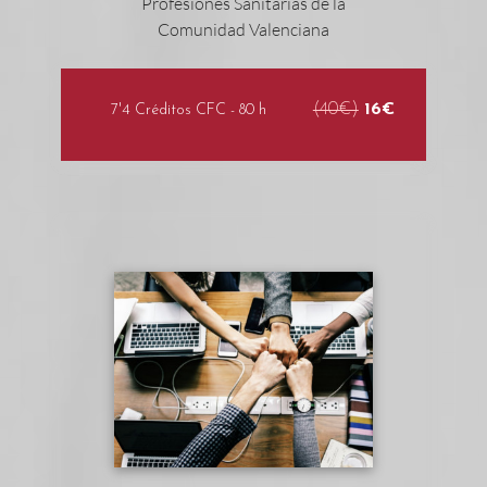
(40€)
16€
7'4 Créditos CFC - 80 h