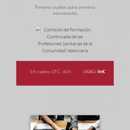
Primeros auxilios para primeros
intervinientes
(40€)
16€
5,9 créditos CFC - 60 h