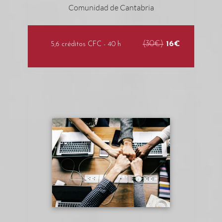
(30€)
16€
5,6 créditos CFC - 40 h