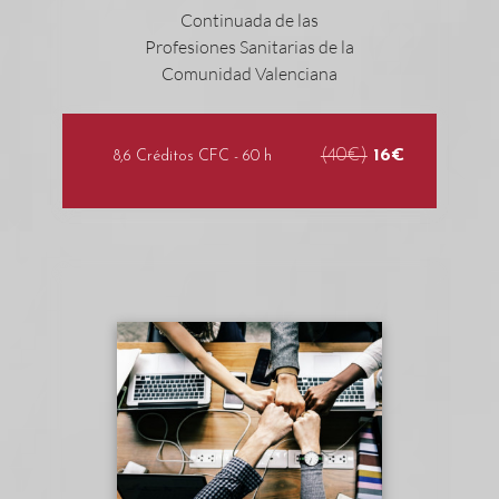
(40€)
16€
8,6 Créditos CFC - 60 h