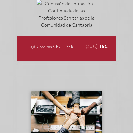
(30€)
16€
5,6 Créditos CFC - 40 h