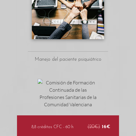
Manejo del paciente psiquiátrico
(20€)
16€
8,8 créditos CFC - 60 h