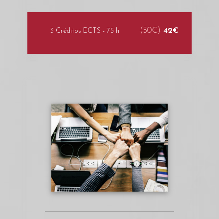
(50€)
42€
3 Créditos ECTS - 75 h