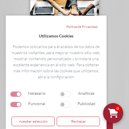
Política de Privacidad
Utilizamos Cookies
Podemos colocarlos para el análisis de los datos de
nuestros visitantes, para mejorar nuestro sitio web,
mostrar contenido personalizado y brindarle una
Curso Universitario Técnico en Excel
excelente experiencia en el sitio web. Para obtener
2013: manejo y utilidades
más información sobre las cookies que utilizamos,
abra la configuración.
Necesario
Analíticas
Funcional
Publicidad
Acreditado a Instituto BAC Formación
0
Aceptar selección
Rechazar
(70€)
23€
6 créditos ECTS - 150 h