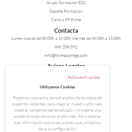
Grupo Formación EGS
Oposita Formación
Centro FP Prime
Contacta
Lunes-Jueves de 08:00h a 16:00h Viernes de 08:00h a 15:00h
886 208 092
info@formacionegs.com
Avisos Legales
Aviso Legal
Política de Privacidad
Condiciones de Contratación
Utilizamos Cookies
Política de Cookies
Podemos colocarlos para el análisis de los datos de
Política de Privacidad
nuestros visitantes, para mejorar nuestro sitio web,
Nuestras Sedes
mostrar contenido personalizado y brindarle una
excelente experiencia en el sitio web. Para obtener
Pontevedra
más información sobre las cookies que utilizamos,
Paseo Colón 15 - Local I. 36002
abra la configuración.