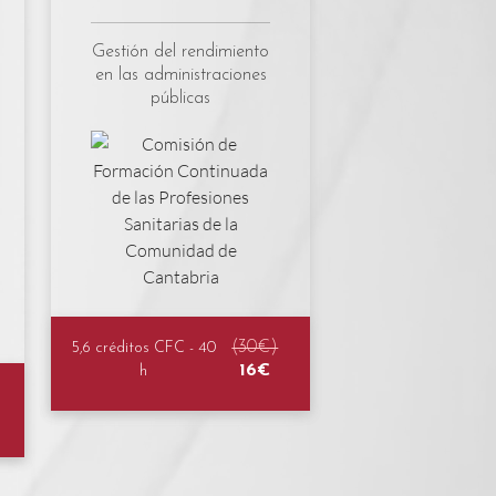
Gestión del rendimiento
en las administraciones
públicas
(30€)
5,6 créditos CFC - 40
16€
h