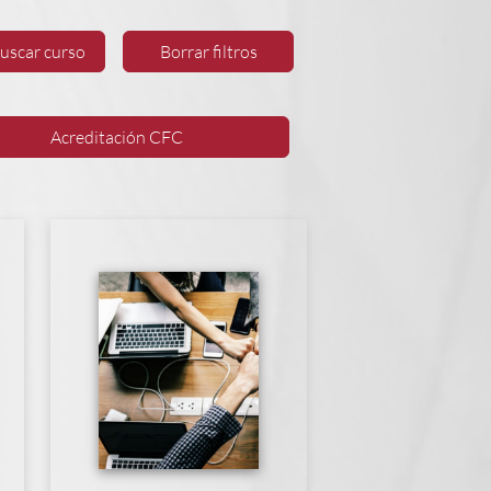
uscar curso
Borrar filtros
Acreditación
CFC