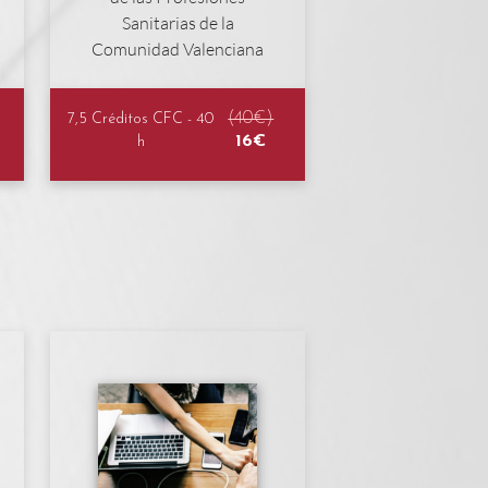
(40€)
7,5 Créditos CFC - 40
16€
h