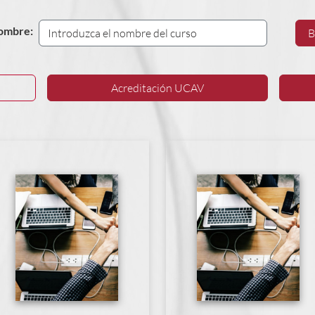
ombre:
B
Acreditación
UCAV