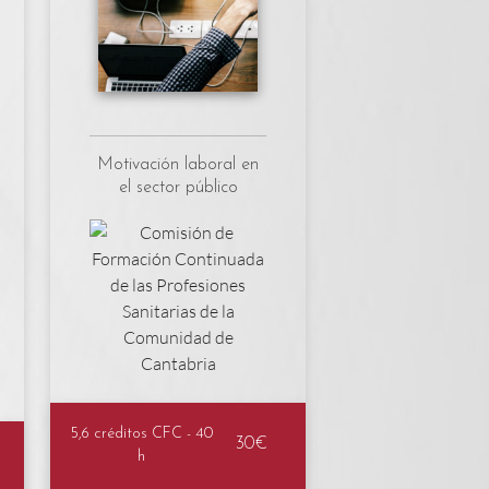
Motivación laboral en
el sector público
5,6 créditos CFC - 40
30€
h