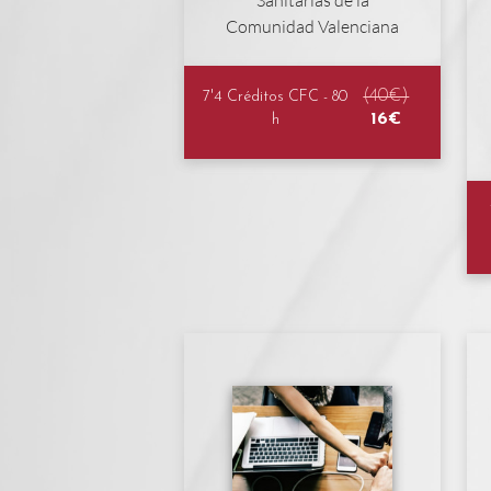
(40€)
7'4 Créditos CFC - 80
16€
h