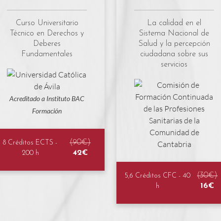
Curso Universitario
La calidad en el
Técnico en Derechos y
Sistema Nacional de
Deberes
Salud y la percepción
Fundamentales
ciudadana sobre sus
servicios
Acreditado a Instituto BAC
Formación
(90€)
8 Créditos ECTS -
42€
200 h
(30€)
5,6 Créditos CFC - 40
16€
h