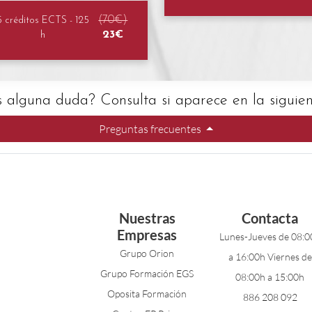
(70€)
5 créditos ECTS - 125
23€
h
s alguna duda? Consulta si aparece en la siguient
Preguntas frecuentes
Nuestras
Contacta
Empresas
Lunes-Jueves de 08:0
Grupo Orion
a 16:00h Viernes de
Grupo Formación EGS
08:00h a 15:00h
Oposita Formación
886 208 092