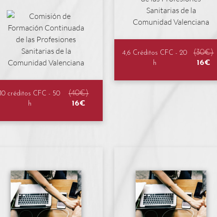
(30€)
4,6 Créditos CFC - 20
16€
h
(40€)
10 créditos CFC - 50
16€
h