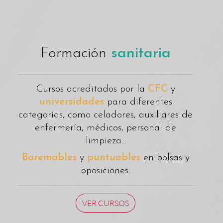
Formación
sanitaria
Cursos acreditados por la
CFC
y
universidades
para diferentes
categorías, como celadores, auxiliares de
enfermería, médicos, personal de
limpieza...
Baremables
y
puntuables
en bolsas y
oposiciones.
VER CURSOS