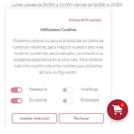
Lunes-Jueves de 08:00h a 16:00h Viernes de 08:00h a 15:00h
886 208 092
Política de Privacidad
info@formacionegs.com
Utilizamos Cookies
Avisos Legales
Podemos colocarlos para el análisis de los datos de
Aviso Legal
nuestros visitantes, para mejorar nuestro sitio web,
Condiciones de Contratación
mostrar contenido personalizado y brindarle una
Política de Cookies
excelente experiencia en el sitio web. Para obtener
más información sobre las cookies que utilizamos,
Política de Privacidad
abra la configuración.
Nuestras Sedes
Pontevedra
Necesario
Analíticas
Paseo Colón 15 - Local I. 36002
Funcional
Publicidad
0
Aceptar selección
Rechazar
© Copyright 2026 | Todos los derechos
reservados por Grupo Formación EGS.