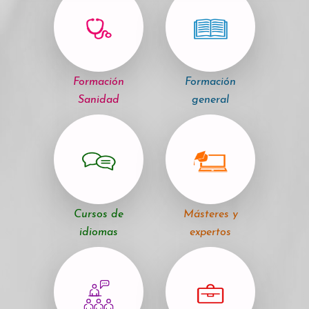
Formación
Formación
Sanidad
general
Cursos de
Másteres y
idiomas
expertos