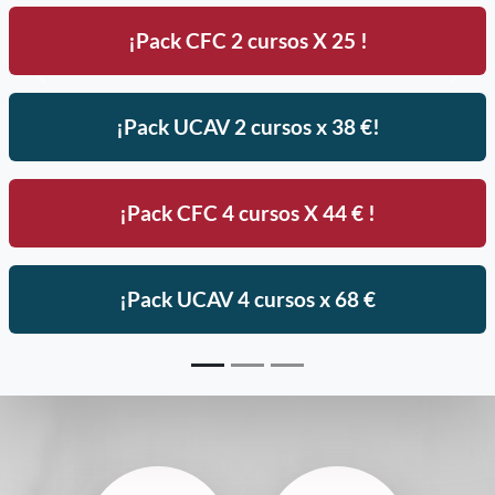
¡Pack CFC 2 cursos X 25 !
Anterior
Sigu
¡Pack UCAV 2 cursos x 38 €!
¡Pack CFC 4 cursos X 44 € !
¡Pack UCAV 4 cursos x 68 €